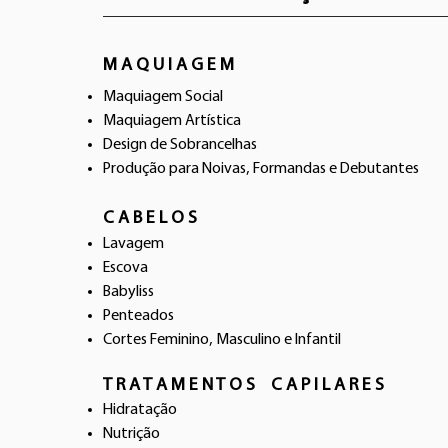
M A Q U I A G E M
Maquiagem Social
Maquiagem Artística
Design de Sobrancelhas
Produção para Noivas, Formandas e Debutantes
C A B E L O S
Lavagem
Escova
Babyliss
Penteados
Cortes Feminino, Masculino e Infantil
T R A T A M E N T O S C A P I L A R E S
Hidratação
Nutrição