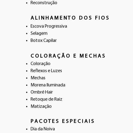
Reconstrução
A L I N H A M E N T O D O S F I O S
Escova Progressiva
Selagem
Botox Capilar
C O L O R A Ç Ã O E M E C H A S
Coloração
Reflexos e Luzes
Mechas
Morena Iluminada
Ombré Hair
Retoque de Raiz
Matização
P A C O T E S E S P E C I A I S
Dia da Noiva